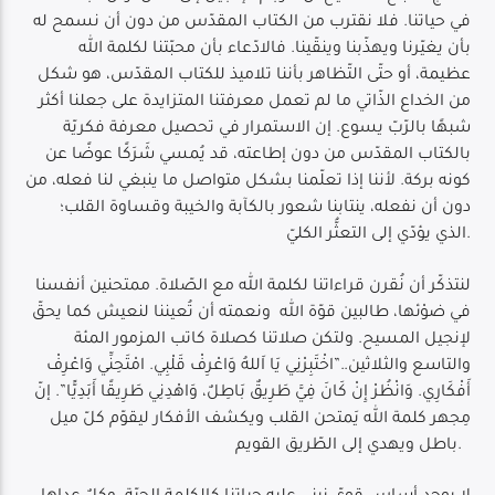
في حياتنا. فلا نقترب من الكتاب المقدّس من دون أن نسمح له
بأن يغيّرنا ويهذّبنا وينقّينا. فالادّعاء بأن محبّتنا لكلمة الله
عظيمة، أو حتّى التّظاهر بأننا تلاميذ للكتاب المقدّس، هو شكل
من الخداع الذّاتي ما لم تعمل معرفتنا المتزايدة على جعلنا أكثر
شبهًا بالرّبّ يسوع. إن الاستمرار في تحصيل معرفة فكريّة
بالكتاب المقدّس من دون إطاعته، قد يُمسي شَرَكًا عوضًا عن
كونه بركة. لأننا إذا تعلّمنا بشكل متواصل ما ينبغي لنا فعله، من
دون أن نفعله، ينتابنا شعور بالكآبة والخيبة وقساوة القلب؛
الذي يؤدّي إلى التعثُّر الكليّ.
لنتذكّر أن نُقرن قراءاتنا لكلمة الله مع الصّلاة. ممتحنين أنفسنا
في ضوْئها، طالبين قوّة الله ونعمته أن تُعيننا لنعيش كما يحقّ
لإنجيل المسيح. ولتكن صلاتنا كصلاة كاتب المزمور المئة
والتاسع والثلاثين..”اخْتَبِرْنِي يَا اَللهُ وَاعْرِفْ قَلْبِي. امْتَحِنِّي وَاعْرِفْ
أَفْكَارِي. وَانْظُرْ إِنْ كَانَ فِيَّ طَرِيقٌ بَاطِلٌ، وَاهْدِنِي طَرِيقًا أَبَدِيًّا”. إنّ
مِجهر كلمة الله يَمتحن القلب ويكشف الأفكار ليقوّم كلّ ميل
باطل ويهدي إلى الطّريق القويم.