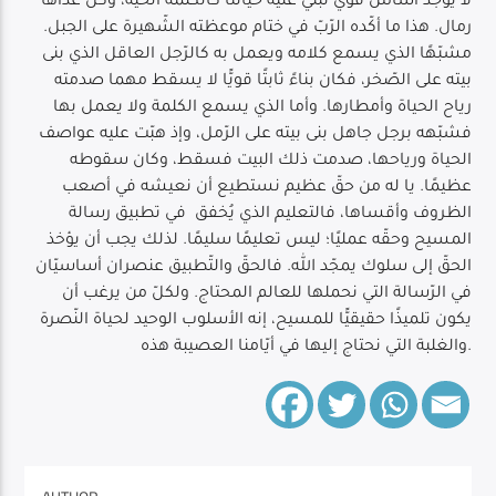
لا يوجد أساس قويّ نبني عليه حياتنا كالكلمة الحيّة، وكلٌ عداها
رمال. هذا ما أكّده الرّبّ في ختام موعظته الشّهيرة على الجبل.
مشبّهًا الذي يسمع كلامه ويعمل به كالرّجل العاقل الذي بنى
بيته على الصّخر، فكان بناءً ثابتًا قويًّا لا يسقط مهما صدمته
رياح الحياة وأمطارها. وأما الذي يسمع الكلمة ولا يعمل بها
فشبّهه برجل جاهل بنى بيته على الرّمل، وإذ هبّت عليه عواصف
الحياة ورياحها، صدمت ذلك البيت فسقط، وكان سقوطه
عظيمًا. يا له من حقّ عظيم نستطيع أن نعيشه في أصعب
الظروف وأقساها، فالتعليم الذي يُخفق في تطبيق رسالة
المسيح وحقّه عمليًا؛ ليس تعليمًا سليمًا. لذلك يجب أن يؤخذ
الحقّ إلى سلوك يمجّد الله. فالحقّ والتّطبيق عنصران أساسيّان
في الرّسالة التي نحملها للعالم المحتاج. ولكلّ من يرغب أن
يكون تلميذًا حقيقيًّا للمسيح، إنه الأسلوب الوحيد لحياة النّصرة
والغلبة التي نحتاج إليها في أيّامنا العصيبة هذه.