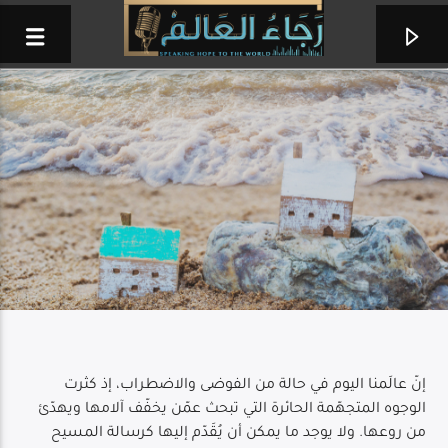
إنّ عالَمنا اليوم في حالة من الفوضى والاضطراب، إذ كثرت
خمس دقايق
الوجوه المتجهّمة الحائرة التي تبحث عمّن يخفّف آلامها ويهدّئ
وفيق رمزي
من روعها. ولا يوجد ما يمكن أن يُقَدّم إليها كرسالة المسيح