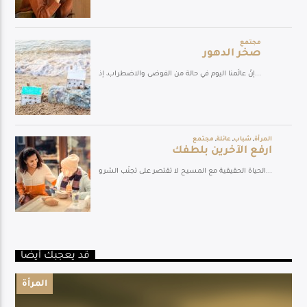
قد يعجبك أيضا
المرأة