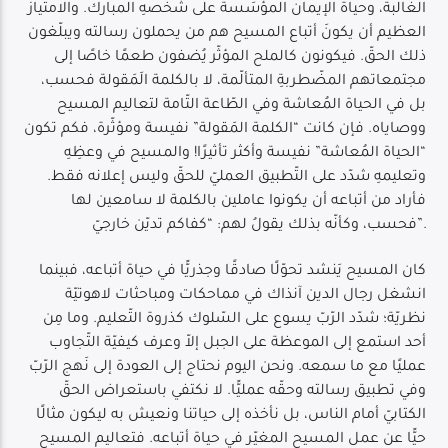
الغالبة، وحياة الإيمان المؤسَسة على شخصهِ المبارك. والامتياز
العظيم أن يكونَ أتباع المسيح هم من يحملون رسالته ويبلّغون
ذلك الحقّ. فيكونون كالملح المؤثّر يُضفون طعمًا خاصًا إلى
مجتمعاتهم المضّطربةِ المتألّمة، لا بالكلمة الَمَقولة فحسب،
بل في الحياة المُعاشة وفي الطّاعة التّامة لتعاليم المسيح
Live Broadcast
ووصاياه. فإن كانت “الكلمة المَقولة” نفيسة ومؤثّرة، فكم تكون
“الحياة المُعاشة” نفيسة وأكثر تأثيرًا! والمسيح في وعظِهِ
وتعليمهِ شدّد على التّطبيق العمليّ للحقّ وليس إعلانه فقط.
فأراد من أتباعه أن يكونوا عاملين بالكلمة لا سامعين لها
فحسب، وكأنّه بذلك يقولُ لهم: “كفاكم تديّن خارجيّ”.
كان المسيح يَنشد تحوّلًا صادقًا وجذريًّا في حياة أتباعه، فبينما
انشغل رجال الدين آنذاك في مماحكات ومباحثات لاهوتيّة
نظريّة؛ شدّد الرّبّ يسوع على السّلوك كذروة التّعليم. وما مِن
أحد استمع إلى الموعظة على الجبل إلاّ وعرف كيفيّة التّجاوب
عمليًا مع ما سمعه. ونحن اليوم نحتاج إلى العودة إلى نَهج الرّبّ
وفي تطبيق رسالته وحقّه عمليًّا. لا نكتفي باستعراض الحقّ
الكتابيّ أمام الناس، بل نأخذه إلى حياتنا ونعيش به ليكون مثالًا
حيًّا عن عمل المسيح المغيّر في حياة أتباعه. فتعاليم المسيح