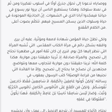
ووصاياه تدعونا إلى تحوّل جذريّ أولًا في أسلوب تفكيرنا ومن ثَم
في نمط سلوكنا، وهكذا يستطيع الناس أن يروا نور يسوع في
حياتنا فيمجّدوا أبانا الذي في السّموات. إنّ الجاذبيّة الموجودة في
حياة وسلوك الذين يسكن المسيح فيهم، تتكلّم بصوت أعلى
من الكلام المُقنع.
ولكي تظلّ حياة المؤمن شهادة لامعة ومؤثّرة، عليه أن يرى
واقعَه بشكل دائم في مرآة الكتاب المقدّس. التي تُشبه المرآة
التي ننظر إليها كلّ يوم، لنرى إن كان ثمّة أمور في مظهرنا تحتاج
إلى تصحيح. والمرآة صادقة، إذ تُرينا حقيقتنا دون مواربة. هكذا
كلمة الله؛ ترينا حقيقتنا دون مواربة لنتجاوب معها ونتواضع،
مجتهدين أن نصحّح ما يحتاج إلى تصحيح، وإلاّ ما الفائدة التي
نجنيها من قراءة الوصيّة؟ كتب الرسول يعقوب في
رسالته:”وَلكِنْ كُونُوا عَامِلِينَ بِالْكَلِمَةِ، لاَ سَامِعِينَ فَقَطْ خَادِعِينَ
نُفُوسَكُمْ.. وَلكِنْ مَنِ اطَّلَعَ عَلَى النَّامُوسِ الْكَامِلِ نَامُوسِ الْحُرِّيَّةِ
وَثَبَتَ، وَصَارَ لَيْسَ سَامِعًا نَاسِيًا بَلْ عَامِلاً بِالْكَلِمَةِ، فَهذَا يَكُونُ
مَغْبُوطًا فِي عَمَلِهِ”.
نحتاج كأتباع للمسيح أن نترجم الإنجيل إلى عمل؛ وأن نجسّده