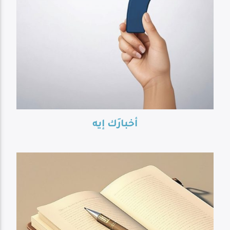
أخبارَك إيه