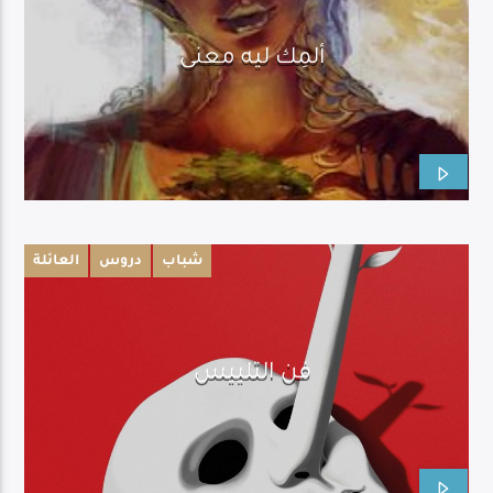
ألمِك ليه معنى
شباب
دروس
العائلة
فن التلييس