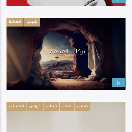
شباب
العائلة
بركات القيامة
صليب
صلب
شباب
دروس
الحساب