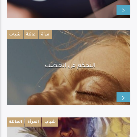
مرأة
عائلة
شباب
التحكم في الغضب
شباب
المرأة
العائلة