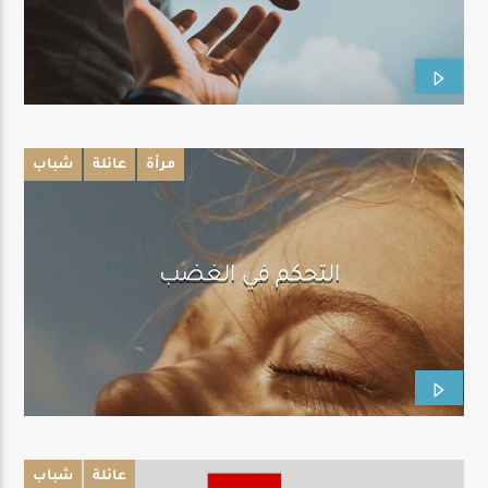
Live Broadcast
مرأة
عائلة
شباب
التحكم في الغضب
عائلة
شباب