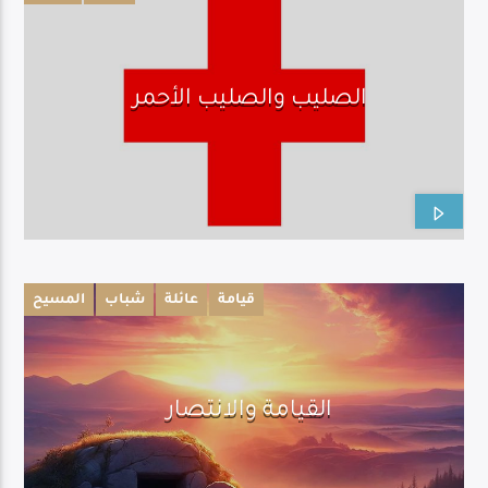
الصليب والصليب الأحمر
قيامة
عائلة
شباب
المسيح
القيامة والانتصار