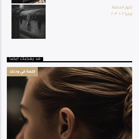
كنوز الحكمة
إرميا ٢: ١- ٣: ٢
قد يعجبك أيضا
كلمة في ودنك