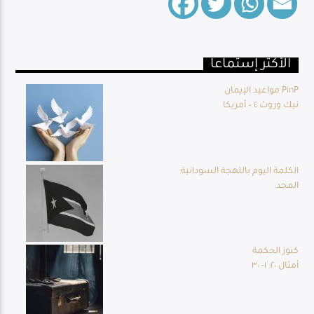
الأكثر إستماعا
Live Broadcast
مواعيد الإيمان PinP
نيك وروث ٤ – أمريكا
الكلمة اليوم باللهجة السودانية
المجد
كنوز الحكمة
أمثال ٢٠: ١- ٣٠