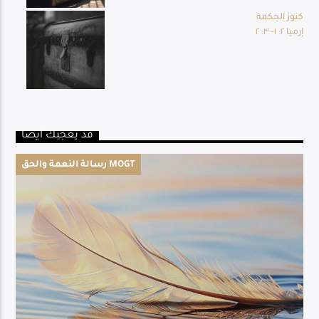
كنوز الحكمة
إرميا ٢: ١- ٣: ٢
قد يعجبك أيضا
رسالة النعمة والحق MOGT