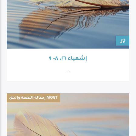
إشعياء ٢٦، ٨- ٩
...
رسالة النعمة والحق MOGT