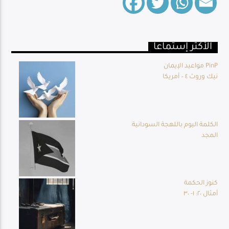
الأكثر إستماعا
Live Broadcast
مواعيد الإيمان PinP
نيك وروث ٤ – أمريكا
الكلمة اليوم باللهجة السودانية
المجد
كنوز الحكمة
أمثال ٢٠: ١- ٣٠