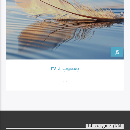
يعقوب ١، ٢٧
...
اشترك في رسائلنا