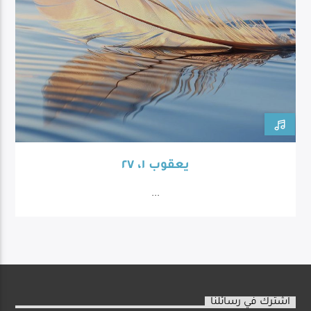
يعقوب ١، ٢٧
...
اشترك في رسائلنا