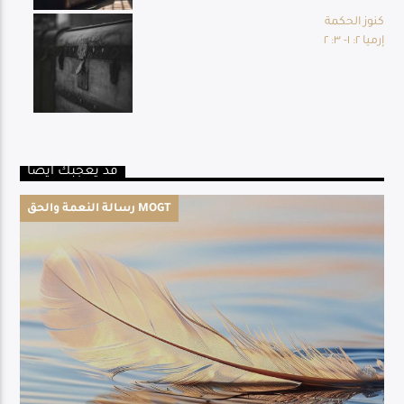
كنوز الحكمة
إرميا ٢: ١- ٣: ٢
قد يعجبك أيضا
رسالة النعمة والحق MOGT