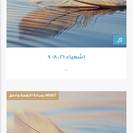
إشعياء ٢٦، ٨- ٩
...
رسالة النعمة والحق MOGT