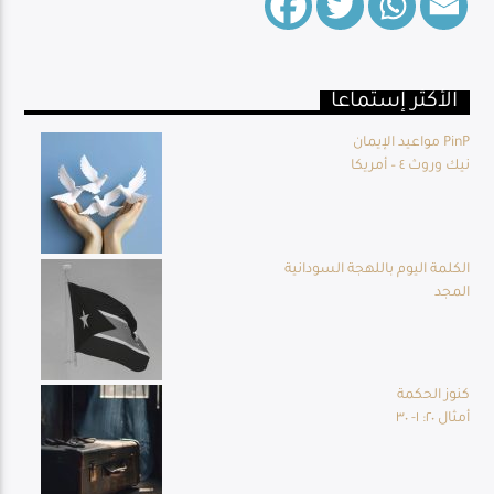
الأكثر إستماعا
Live Broadcast
مواعيد الإيمان PinP
نيك وروث ٤ – أمريكا
الكلمة اليوم باللهجة السودانية
المجد
كنوز الحكمة
أمثال ٢٠: ١- ٣٠