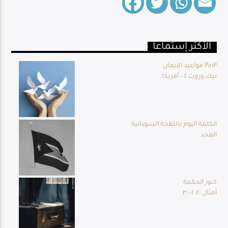
الأكثر إستماعا
Live Broadcast
مواعيد الإيمان PinP
نيك وروث ٤ – أمريكا
الكلمة اليوم باللهجة السودانية
المجد
كنوز الحكمة
أمثال ٢٠: ١- ٣٠