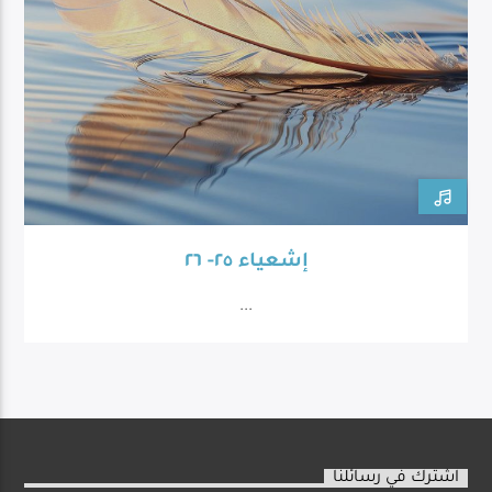
إشعياء ٢٥- ٢٦
...
اشترك في رسائلنا