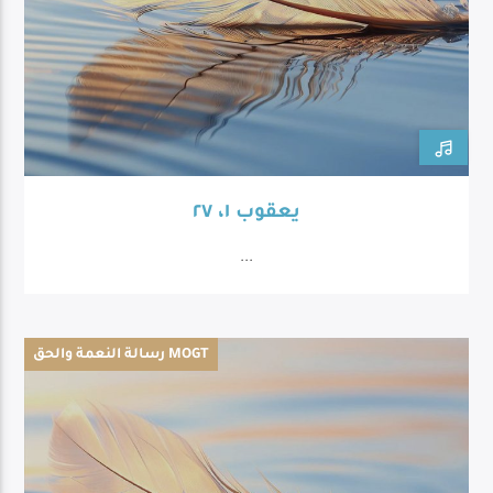
يعقوب ١، ٢٧
...
رسالة النعمة والحق MOGT