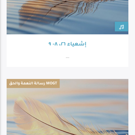
إشعياء ٢٦، ٨- ٩
...
رسالة النعمة والحق MOGT