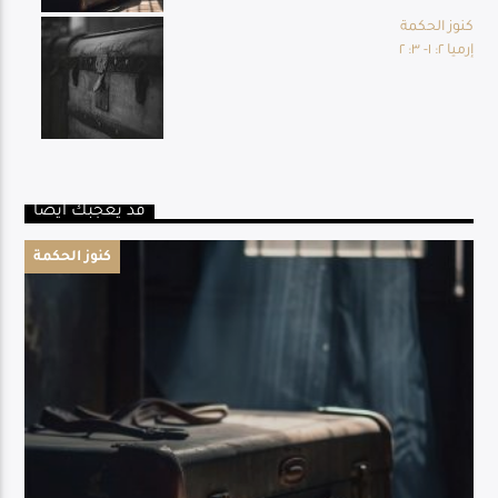
كنوز الحكمة
إرميا ٢: ١- ٣: ٢
قد يعجبك أيضا
كنوز الحكمة