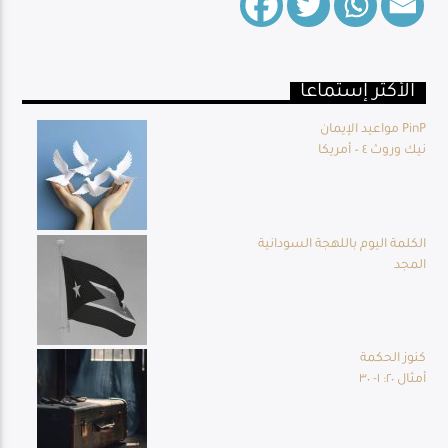
الأكثر إستماعا
Live Broadcast
مواعيد الإيمان PinP
نيك وروث ٤ – أمريكا
الكلمة اليوم باللهجة السودانية
المجد
كنوز الحكمة
أمثال ٢٠: ١- ٣٠