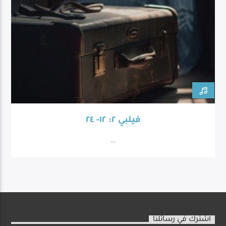
فيلبي ٢: ١٢- ٢٤
...
اشترك في رسائلنا