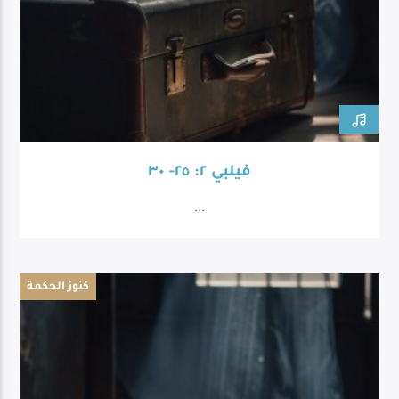
فيلبي ٢: ٢٥- ٣٠
...
كنوز الحكمة