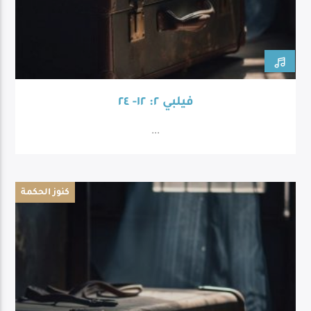
فيلبي ٢: ١٢- ٢٤
...
كنوز الحكمة