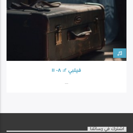
فيلبي ٢: ٨- ١١
...
اشترك في رسائلنا