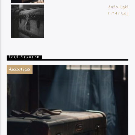
كنوز الحكمة
إرميا ٢: ١- ٣: ٢
قد يعجبك أيضا
كنوز الحكمة