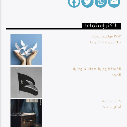
الأكثر إستماعا
Live Broadcast
مواعيد الإيمان PinP
نيك وروث ٤ – أمريكا
الكلمة اليوم باللهجة السودانية
المجد
كنوز الحكمة
أمثال ٢٠: ١- ٣٠