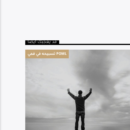
قد يعجبك أيضا
تسبيحه في فمي POML