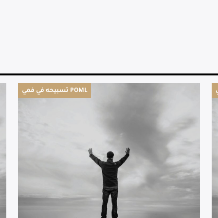
تسبيحه في فمي POML