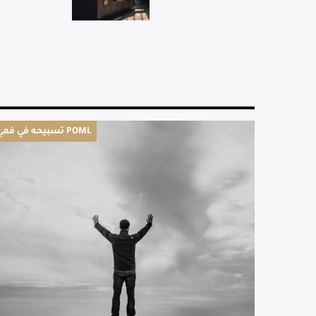
تسبيحه في فمي POML