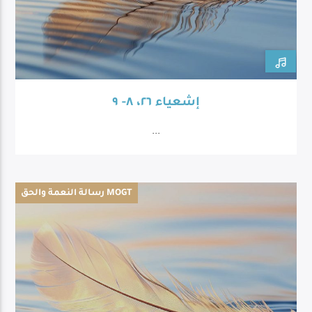
إشعياء ٢٦، ٨- ٩
...
رسالة النعمة والحق MOGT