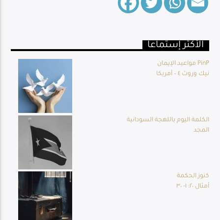
الأكثر إستماعا
Live Broadcast
مواعيد الإيمان PinP
نيك وروث ٤ – أمريكا
الكلمة اليوم باللهجة السودانية
المجد
كنوز الحكمة
أمثال ٢٠: ١- ٣٠