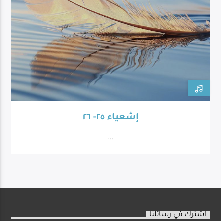
إشعياء ٢٥- ٢٦
...
اشترك في رسائلنا