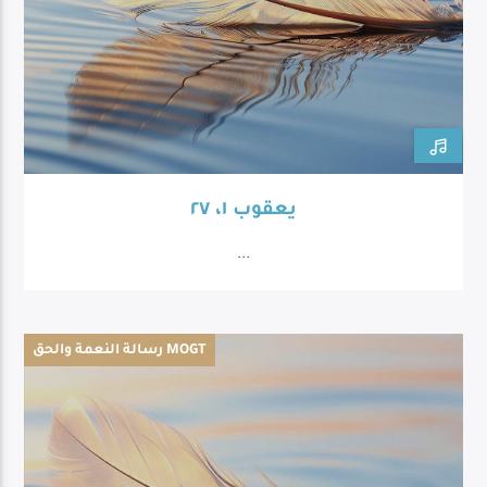
يعقوب ١، ٢٧
...
رسالة النعمة والحق MOGT