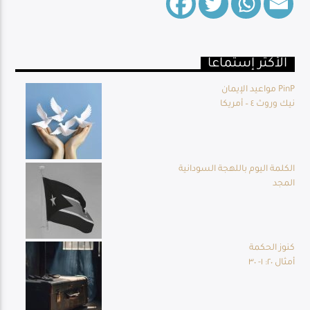
الأكثر إستماعا
Live Broadcast
مواعيد الإيمان PinP
نيك وروث ٤ – أمريكا
الكلمة اليوم باللهجة السودانية
المجد
كنوز الحكمة
أمثال ٢٠: ١- ٣٠