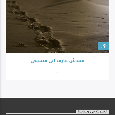
محدش عارف اني مسيحي
...
اشترك في رسائلنا