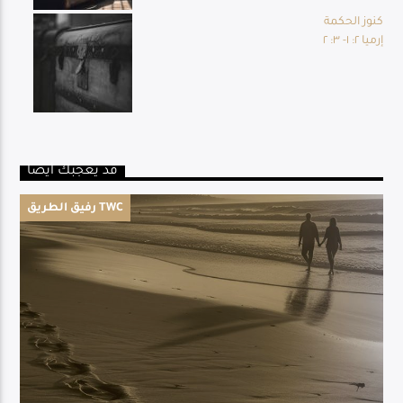
كنوز الحكمة
إرميا ٢: ١- ٣: ٢
قد يعجبك أيضا
رفيق الطريق TWC