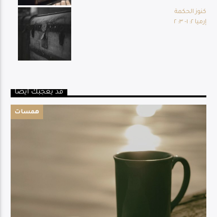
كنوز الحكمة
إرميا ٢: ١- ٣: ٢
قد يعجبك أيضا
همسات