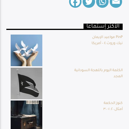
الأكثر إستماعا
Live Broadcast
مواعيد الإيمان PinP
نيك وروث ٤ – أمريكا
الكلمة اليوم باللهجة السودانية
المجد
كنوز الحكمة
أمثال ٢٠: ١- ٣٠