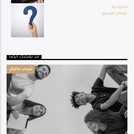
أخبارَك إيه
جوناثان الصديق
قد يعجبك أيضا
شباب عالبال