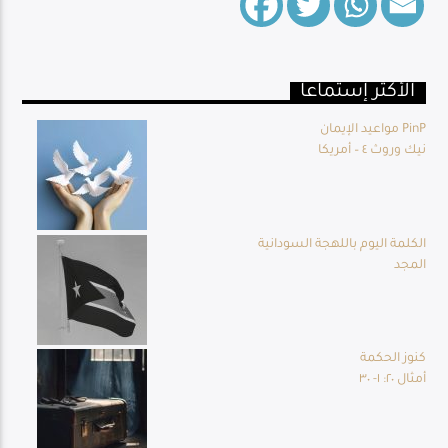
الأكثر إستماعا
Live Broadcast
مواعيد الإيمان PinP
نيك وروث ٤ – أمريكا
الكلمة اليوم باللهجة السودانية
المجد
كنوز الحكمة
أمثال ٢٠: ١- ٣٠