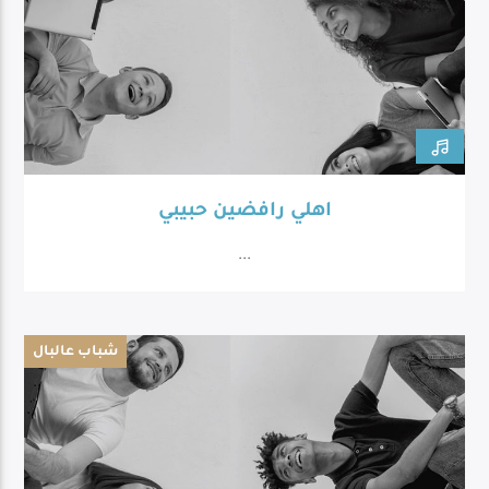
اهلي رافضين حبيبي
...
شباب عالبال