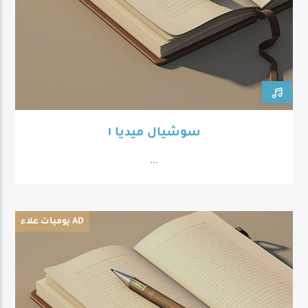
سوشيال ميديا ١
...
يوميات علاء AD