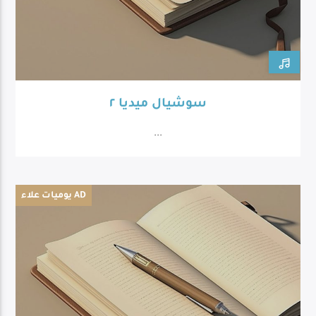
سوشيال ميديا ٢
...
يوميات علاء AD