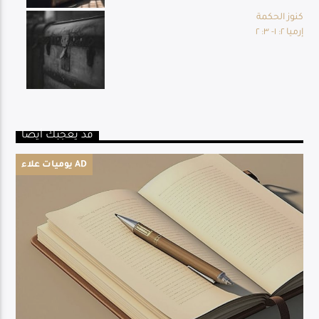
كنوز الحكمة
إرميا ٢: ١- ٣: ٢
قد يعجبك أيضا
يوميات علاء AD