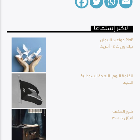
الأكثر إستماعا
Live Broadcast
مواعيد الإيمان PinP
نيك وروث ٤ – أمريكا
الكلمة اليوم باللهجة السودانية
المجد
كنوز الحكمة
أمثال ٢٠: ١- ٣٠