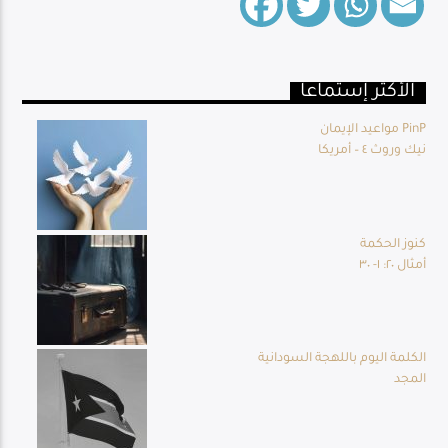
الأكثر إستماعا
Live Broadcast
مواعيد الإيمان PinP
نيك وروث ٤ – أمريكا
كنوز الحكمة
أمثال ٢٠: ١- ٣٠
الكلمة اليوم باللهجة السودانية
المجد