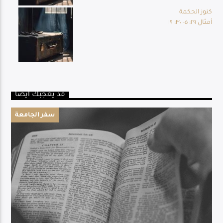
كنوز الحكمة
أمثال ٢٩: ٥- ٣٠: ١٩
قد يعجبك أيضا
سفر الجامعة