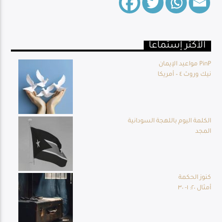
الأكثر إستماعا
Live Broadcast
مواعيد الإيمان PinP
نيك وروث ٤ – أمريكا
الكلمة اليوم باللهجة السودانية
المجد
كنوز الحكمة
أمثال ٢٠: ١- ٣٠