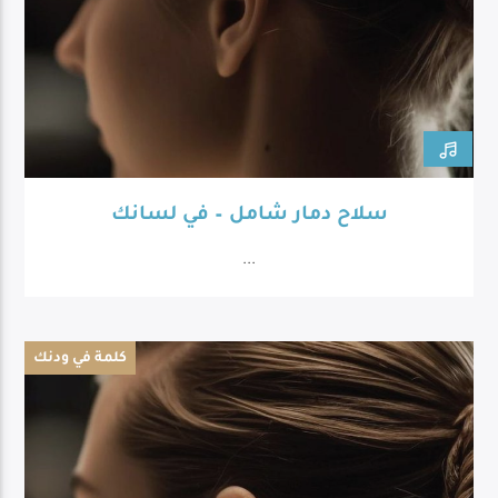
سلاح دمار شامل – في لسانك
...
كلمة في ودنك