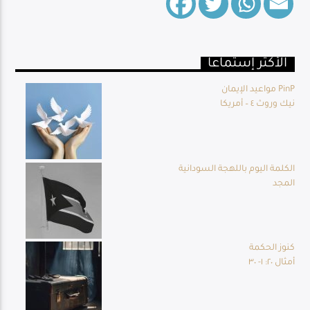
الأكثر إستماعا
Live Broadcast
مواعيد الإيمان PinP
نيك وروث ٤ – أمريكا
الكلمة اليوم باللهجة السودانية
المجد
كنوز الحكمة
أمثال ٢٠: ١- ٣٠