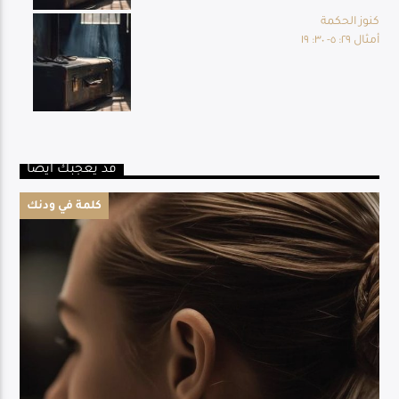
كنوز الحكمة
أمثال ٢٩: ٥- ٣٠: ١٩
قد يعجبك أيضا
كلمة في ودنك