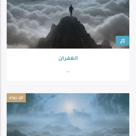
الغفران
...
لكِ رجاء