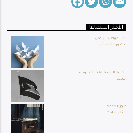
الأكثر إستماعا
Live Broadcast
مواعيد الإيمان PinP
نيك وروث ٤ – أمريكا
الكلمة اليوم باللهجة السودانية
المجد
كنوز الحكمة
أمثال ٢٠: ١- ٣٠