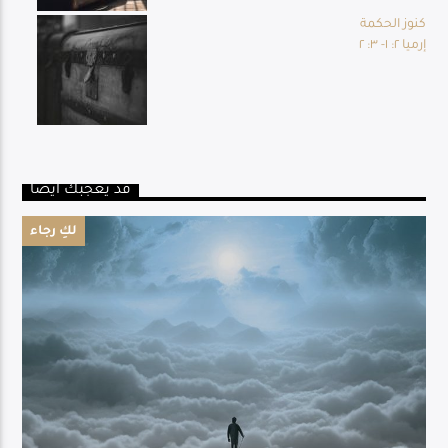
كنوز الحكمة
إرميا ٢: ١- ٣: ٢
قد يعجبك أيضا
لكِ رجاء