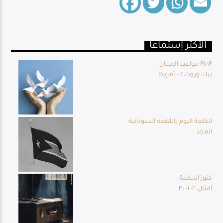
الأكثر إستماعا
Live Broadcast
مواعيد الإيمان PinP
نيك وروث ٤ – أمريكا
الكلمة اليوم باللهجة السودانية
المجد
كنوز الحكمة
أمثال ٢٠: ١- ٣٠