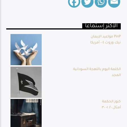
الأكثر إستماعا
Live Broadcast
مواعيد الإيمان PinP
نيك وروث ٤ – أمريكا
الكلمة اليوم باللهجة السودانية
المجد
كنوز الحكمة
أمثال ٢٠: ١- ٣٠