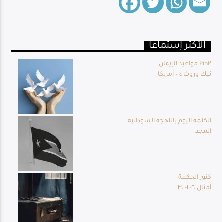
الأكثر إستماعا
Live Broadcast
مواعيد الإيمان PinP
نيك وروث ٤ – أمريكا
الكلمة اليوم باللهجة السودانية
المجد
كنوز الحكمة
أمثال ٢٠: ١- ٣٠