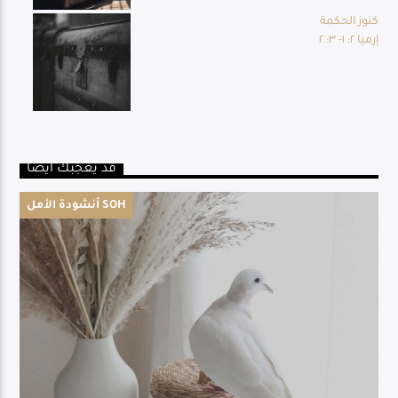
كنوز الحكمة
إرميا ٢: ١- ٣: ٢
قد يعجبك أيضا
أنشودة الأمل SOH