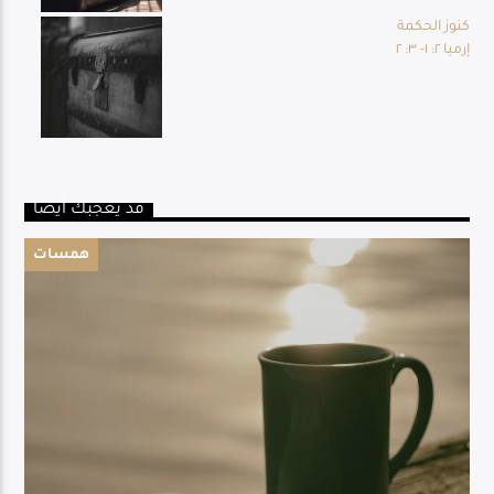
كنوز الحكمة
إرميا ٢: ١- ٣: ٢
قد يعجبك أيضا
همسات