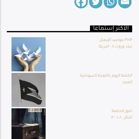
الأكثر إستماعا
Live Broadcast
مواعيد الإيمان PinP
نيك وروث ٤ – أمريكا
الكلمة اليوم باللهجة السودانية
المجد
كنوز الحكمة
أمثال ٢٠: ١- ٣٠