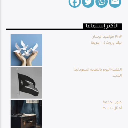
الأكثر إستماعا
Live Broadcast
مواعيد الإيمان PinP
نيك وروث ٤ – أمريكا
الكلمة اليوم باللهجة السودانية
المجد
كنوز الحكمة
أمثال ٢٠: ١- ٣٠