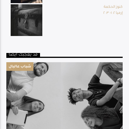
كنوز الحكمة
إرميا ٢: ١- ٣: ٢
قد يعجبك أيضا
شباب عالبال