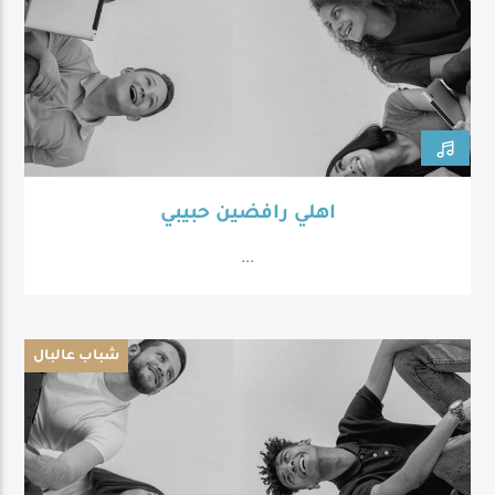
اهلي رافضين حبيبي
...
شباب عالبال