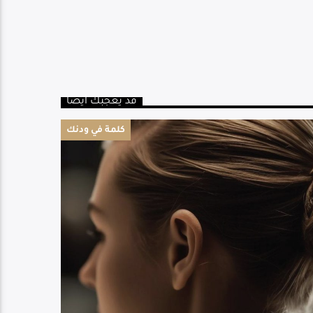
قد يعجبك أيضا
كلمة في ودنك