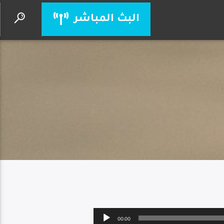
البث المباشر
صعب عليا اني سامح
زياد شحادة
Audio
00:00