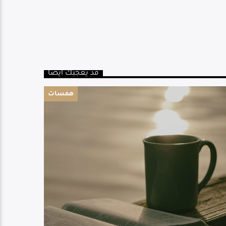
قد يعجبك أيضا
همسات