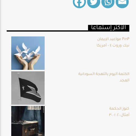
الأكثر إستماعا
Live Broadcast
مواعيد الإيمان PinP
نيك وروث ٤ – أمريكا
الكلمة اليوم باللهجة السودانية
المجد
كنوز الحكمة
أمثال ٢٠: ١- ٣٠