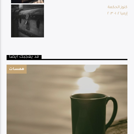
كنوز الحكمة
إرميا ٢: ١- ٣: ٢
قد يعجبك أيضا
همسات