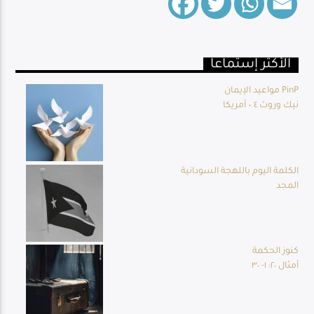
الأكثر إستماعا
Live Broadcast
مواعيد الإيمان PinP
نيك وروث ٤ – أمريكا
الكلمة اليوم باللهجة السودانية
المجد
كنوز الحكمة
أمثال ٢٠: ١- ٣٠