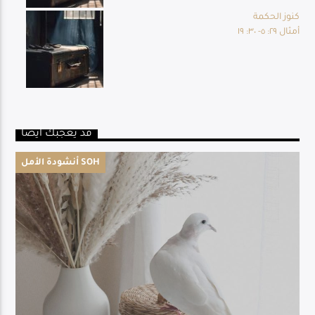
كنوز الحكمة
أمثال ٢٩: ٥- ٣٠: ١٩
قد يعجبك أيضا
أنشودة الأمل SOH