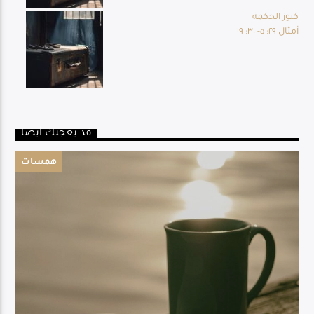
كنوز الحكمة
أمثال ٢٩: ٥- ٣٠: ١٩
قد يعجبك أيضا
همسات