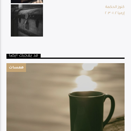
كنوز الحكمة
إرميا ٢: ١- ٣: ٢
قد يعجبك أيضا
همسات