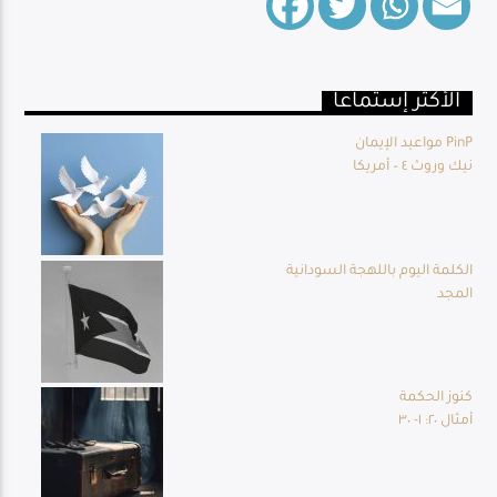
الأكثر إستماعا
Live Broadcast
مواعيد الإيمان PinP
نيك وروث ٤ – أمريكا
الكلمة اليوم باللهجة السودانية
المجد
كنوز الحكمة
أمثال ٢٠: ١- ٣٠