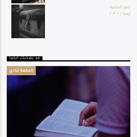
كنوز الحكمة
إرميا ٢: ١- ٣: ٢
قد يعجبك أيضا
الحكمة تنادي