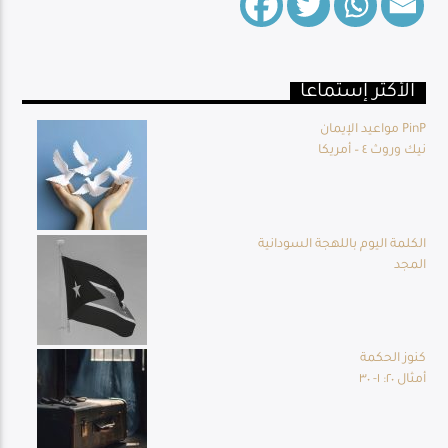
الأكثر إستماعا
Live Broadcast
مواعيد الإيمان PinP
نيك وروث ٤ – أمريكا
الكلمة اليوم باللهجة السودانية
المجد
كنوز الحكمة
أمثال ٢٠: ١- ٣٠