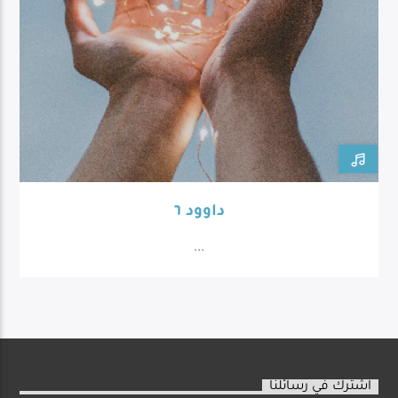
داوود ٦
...
اشترك في رسائلنا