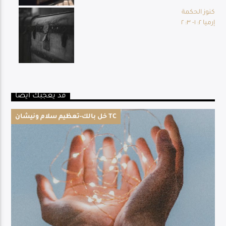
كنوز الحكمة
إرميا ٢: ١- ٣: ٢
قد يعجبك أيضا
خل بالك-تعظيم سلام ونيشان TC