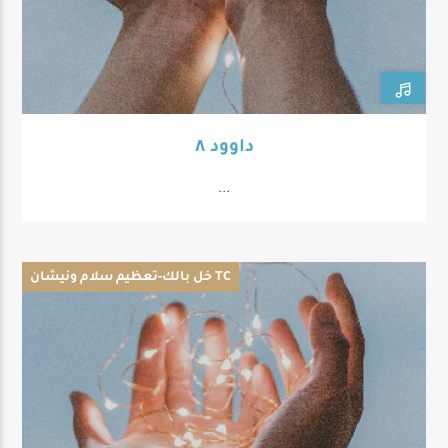
داوود ٨
...
خل بالك-تعظيم سلام ونيشان TC