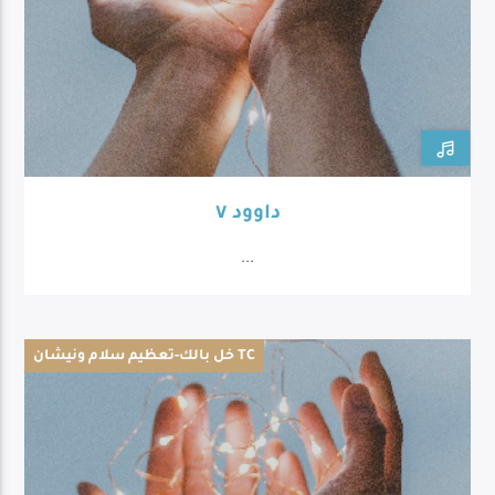
داوود ٧
...
خل بالك-تعظيم سلام ونيشان TC