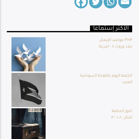
الأكثر إستماعا
Live Broadcast
مواعيد الإيمان PinP
نيك وروث ٤ – أمريكا
الكلمة اليوم باللهجة السودانية
المجد
كنوز الحكمة
أمثال ٢٠: ١- ٣٠