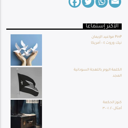
الأكثر إستماعا
Live Broadcast
مواعيد الإيمان PinP
نيك وروث ٤ – أمريكا
الكلمة اليوم باللهجة السودانية
المجد
كنوز الحكمة
أمثال ٢٠: ١- ٣٠