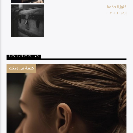
كنوز الحكمة
إرميا ٢: ١- ٣: ٢
قد يعجبك أيضا
كلمة في ودنك