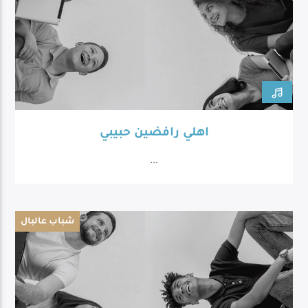
اهلي رافضين حبيبي
...
شباب عالبال