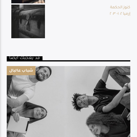
كنوز الحكمة
إرميا ٢: ١- ٣: ٢
قد يعجبك أيضا
شباب عالبال