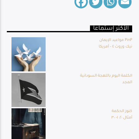
الأكثر إستماعا
Live Broadcast
مواعيد الإيمان PinP
نيك وروث ٤ – أمريكا
الكلمة اليوم باللهجة السودانية
المجد
كنوز الحكمة
أمثال ٢٠: ١- ٣٠