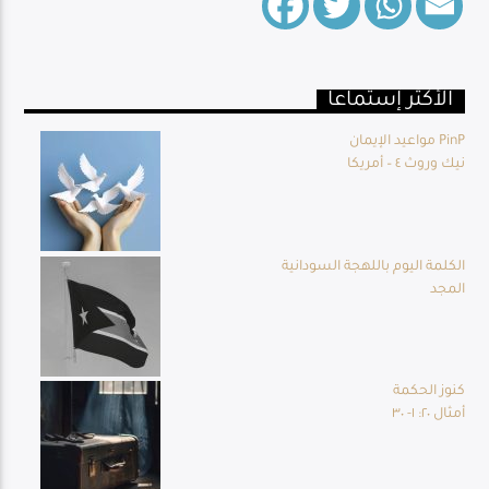
الأكثر إستماعا
Live Broadcast
مواعيد الإيمان PinP
نيك وروث ٤ – أمريكا
الكلمة اليوم باللهجة السودانية
المجد
كنوز الحكمة
أمثال ٢٠: ١- ٣٠