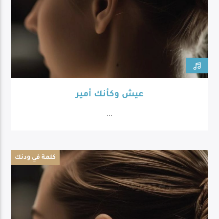
عيش وكأنك أمير
...
كلمة في ودنك