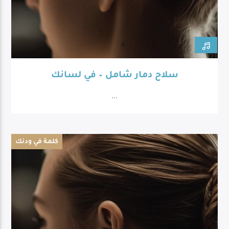
سلاح دمار شامل – في لسانك
...
كلمة في ودنك