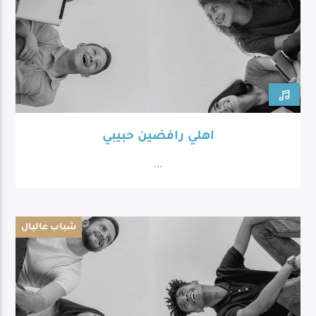
اهلي رافضين حبيبي
...
شباب عالبال