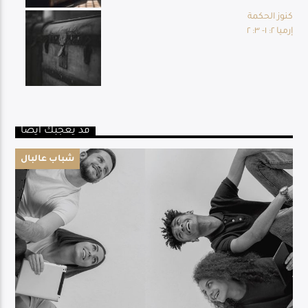
كنوز الحكمة
إرميا ٢: ١- ٣: ٢
قد يعجبك أيضا
شباب عالبال