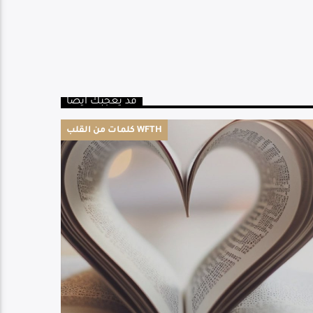
قد يعجبك أيضا
كلمات من القلب WFTH