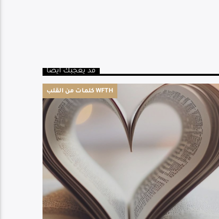
قد يعجبك أيضا
كلمات من القلب WFTH