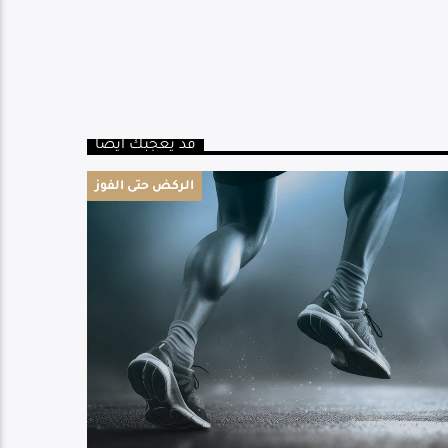
قد يعجبك أيضا
الركض حتى الفوز