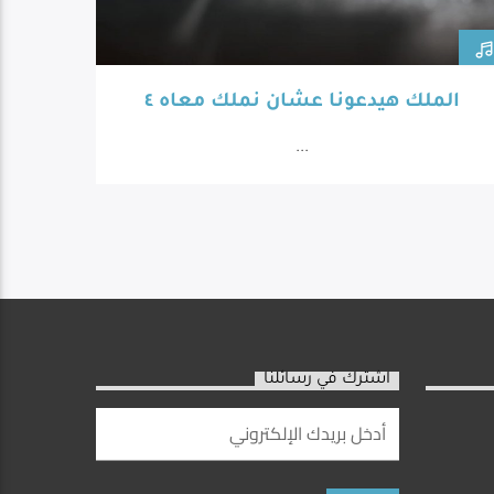
الملك هيدعونا عشان نملك معاه ٤
...
اشترك في رسائلنا