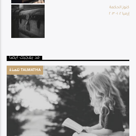
كنوز الحكمة
إرميا ٢: ١- ٣: ٢
قد يعجبك أيضا
تلمذة TALMATHA