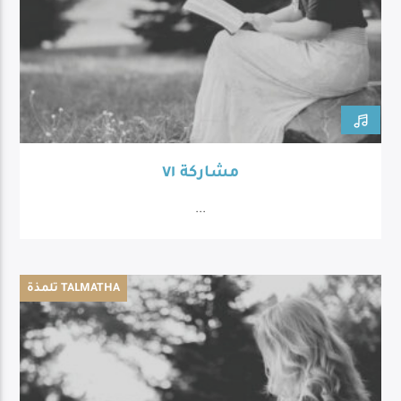
مشاركة ٧١
...
تلمذة TALMATHA