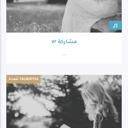
مشاركة ٧٢
...
تلمذة TALMATHA