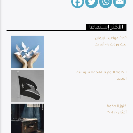
الأكثر إستماعا
Live Broadcast
مواعيد الإيمان PinP
نيك وروث ٤ – أمريكا
الكلمة اليوم باللهجة السودانية
المجد
كنوز الحكمة
أمثال ٢٠: ١- ٣٠