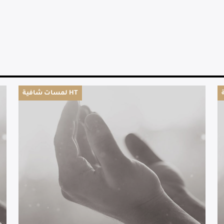
لمسات شافية HT