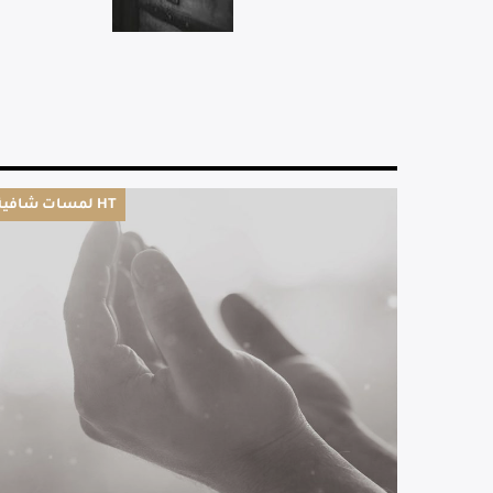
لمسات شافية HT