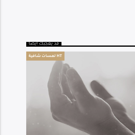
قد يعجبك أيضا
لمسات شافية HT