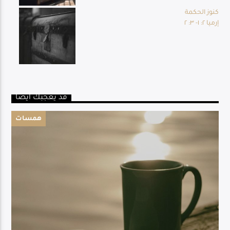
كنوز الحكمة
إرميا ٢: ١- ٣: ٢
قد يعجبك أيضا
همسات