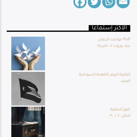
الأكثر إستماعا
Live Broadcast
مواعيد الإيمان PinP
نيك وروث ٤ – أمريكا
الكلمة اليوم باللهجة السودانية
المجد
كنوز الحكمة
أمثال ٢٠: ١- ٣٠