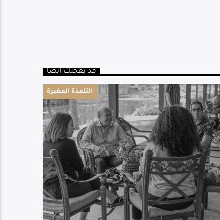
قد يعجبك أيضا
التلمذة المغيرة