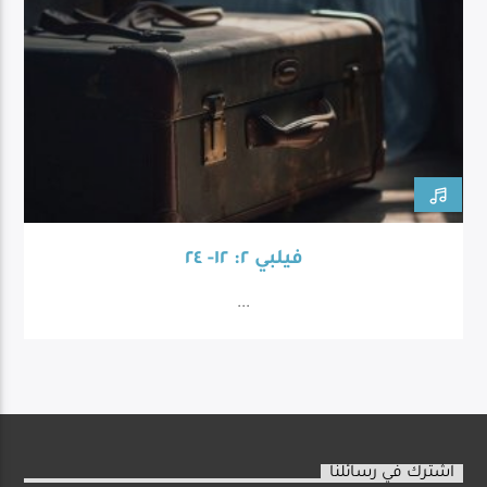
فيلبي ٢: ١٢- ٢٤
...
اشترك في رسائلنا