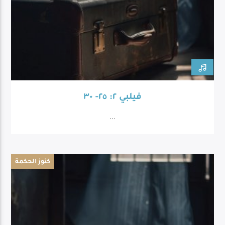
فيلبي ٢: ٢٥- ٣٠
...
كنوز الحكمة