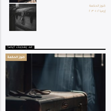
كنوز الحكمة
إرميا ٢: ١- ٣: ٢
قد يعجبك أيضا
كنوز الحكمة