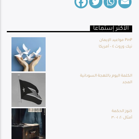
الأكثر إستماعا
Live Broadcast
مواعيد الإيمان PinP
نيك وروث ٤ – أمريكا
الكلمة اليوم باللهجة السودانية
المجد
كنوز الحكمة
أمثال ٢٠: ١- ٣٠