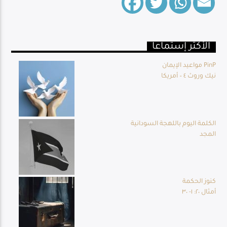
الأكثر إستماعا
Live Broadcast
مواعيد الإيمان PinP
نيك وروث ٤ – أمريكا
الكلمة اليوم باللهجة السودانية
المجد
كنوز الحكمة
أمثال ٢٠: ١- ٣٠