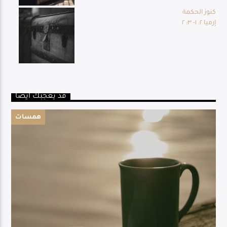
كنوز الحكمة
إرميا ٢: ١- ٣: ٢
قد يعجبك أيضا
همسات