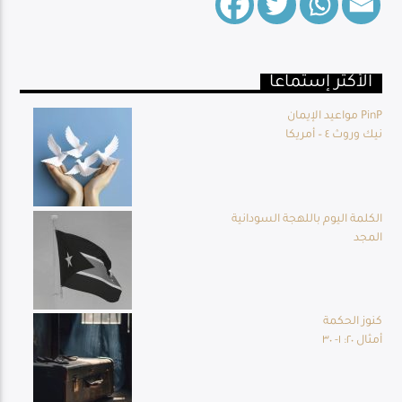
الأكثر إستماعا
Live Broadcast
مواعيد الإيمان PinP
نيك وروث ٤ – أمريكا
الكلمة اليوم باللهجة السودانية
المجد
كنوز الحكمة
أمثال ٢٠: ١- ٣٠