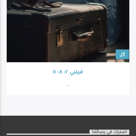
فيلبي ٢: ٨- ١١
...
اشترك في رسائلنا