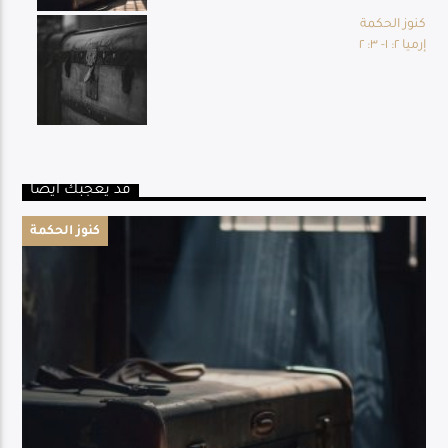
كنوز الحكمة
إرميا ٢: ١- ٣: ٢
قد يعجبك أيضا
كنوز الحكمة