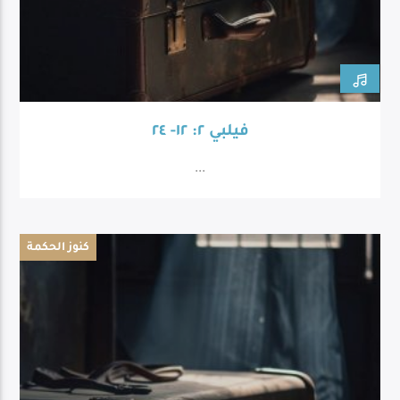
فيلبي ٢: ١٢- ٢٤
...
كنوز الحكمة