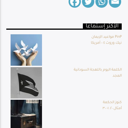
الأكثر إستماعا
Live Broadcast
مواعيد الإيمان PinP
نيك وروث ٤ – أمريكا
الكلمة اليوم باللهجة السودانية
المجد
كنوز الحكمة
أمثال ٢٠: ١- ٣٠