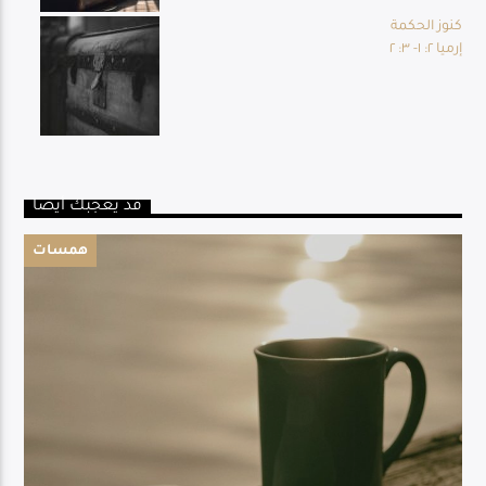
كنوز الحكمة
إرميا ٢: ١- ٣: ٢
قد يعجبك أيضا
همسات