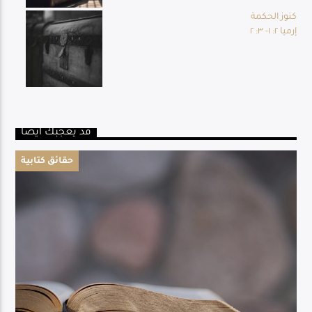
كنوز الحكمة
إرميا ٢: ١- ٣: ٢
قد يعجبك أيضا
حقائق كتابية