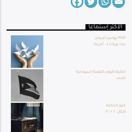
الأكثر إستماعا
Live Broadcast
مواعيد الإيمان PinP
نيك وروث ٤ – أمريكا
الكلمة اليوم باللهجة السودانية
المجد
كنوز الحكمة
أمثال ٢٠: ١- ٣٠