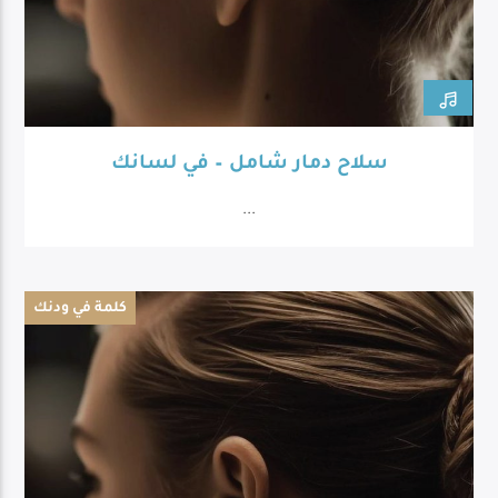
سلاح دمار شامل – في لسانك
...
كلمة في ودنك