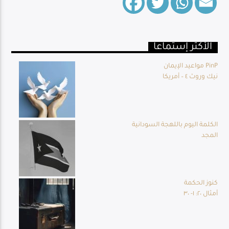
الأكثر إستماعا
Live Broadcast
مواعيد الإيمان PinP
نيك وروث ٤ – أمريكا
الكلمة اليوم باللهجة السودانية
المجد
كنوز الحكمة
أمثال ٢٠: ١- ٣٠