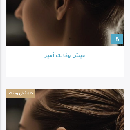
عيش وكأنك أمير
...
كلمة في ودنك